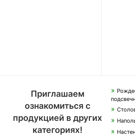
Рожде
Приглашаем
подсвеч
ознакомиться с
Столо
продукцией в других
Напол
категориях!
Насте