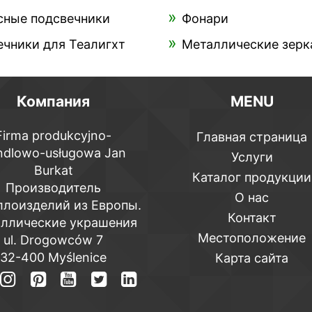
сные подсвечники
Фонари
чники для Теалигхт
Металлические зерк
Компания
MENU
Firma produkcyjno-
Главная страница
ndlowo-usługowa Jan
Услуги
Burkat
Каталог продукции
Производитель
О нас
ллоизделий из Европы.
Контакт
ллические украшения
Местоположение
ul. Drogowców 7
32-400 Myślenice
Карта сайта