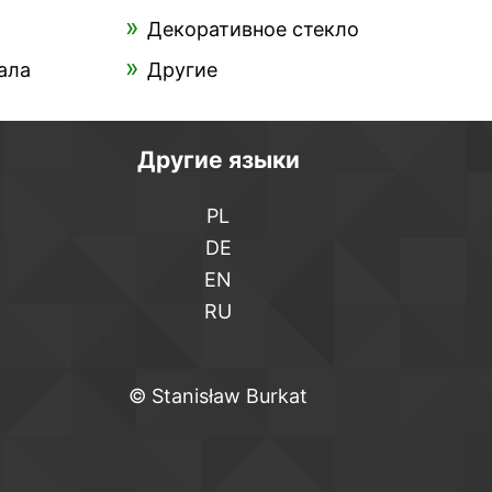
Декоративное стекло
ала
Другие
Другие языки
PL
DE
EN
RU
©
Stanisław Burkat