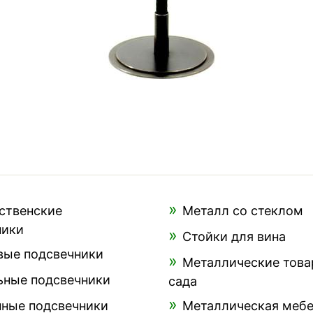
ственские
Металл со стеклом
ники
Стойки для вина
вые подсвечники
Металлические това
ьные подсвечники
сада
нные подсвечники
Металлическая меб