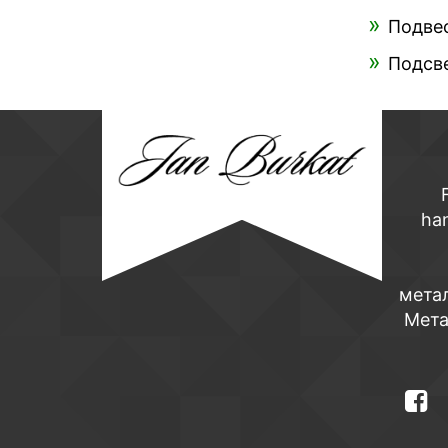
Подве
Подсве
ha
мета
Мета