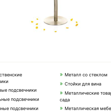
ственские
Металл со стеклом
ники
Стойки для вина
вые подсвечники
Металлические това
ьные подсвечники
сада
нные подсвечники
Металлическая меб