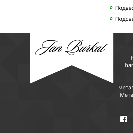
Подве
Подсве
ha
мета
Мета