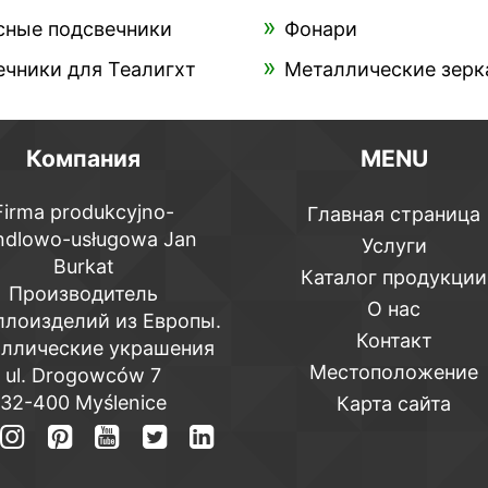
сные подсвечники
Фонари
чники для Теалигхт
Металлические зерк
Компания
MENU
Firma produkcyjno-
Главная страница
ndlowo-usługowa Jan
Услуги
Burkat
Каталог продукции
Производитель
О нас
ллоизделий из Европы.
Контакт
ллические украшения
Местоположение
ul. Drogowców 7
32-400 Myślenice
Карта сайта