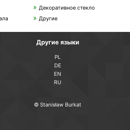
Декоративное стекло
ала
Другие
Другие языки
PL
DE
EN
RU
©
Stanisław Burkat