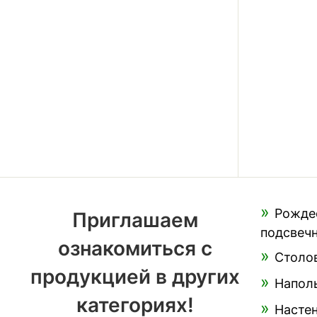
Рожде
Приглашаем
подсвеч
ознакомиться с
Столо
продукцией в других
Напол
категориях!
Насте