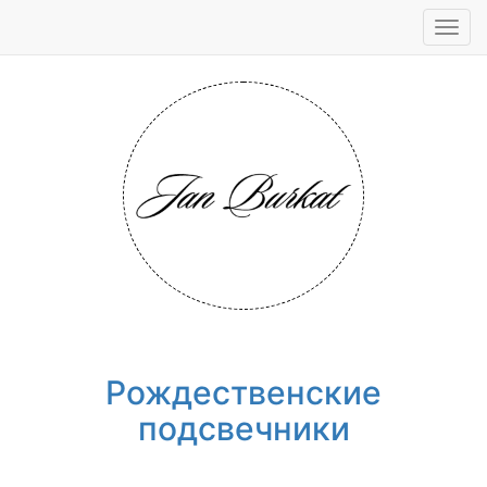
Tog
navi
Рождественские
подсвечники